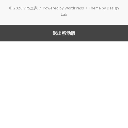
© 2026 VPS之家
/
Powered by WordPress
/
Theme by Design
Lab
退出移动版