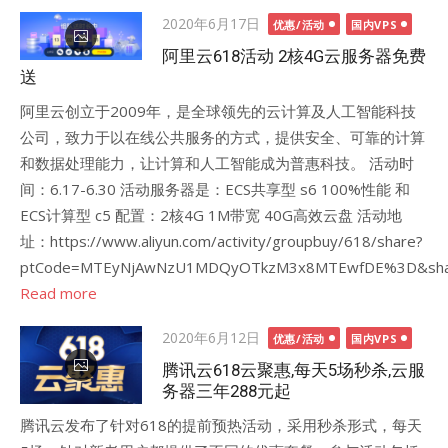
Posted
2020年6月17日
优惠/活动
国内VPS
on
阿里云618活动 2核4G云服务器免费
送
阿里云创立于2009年，是全球领先的云计算及人工智能科技
公司，致力于以在线公共服务的方式，提供安全、可靠的计算
和数据处理能力，让计算和人工智能成为普惠科技。 活动时
间：6.17-6.30 活动服务器是：ECS共享型 s6 100%性能 和
ECS计算型 c5 配置：2核4G 1M带宽 40G高效云盘 活动地
址：https://www.aliyun.com/activity/groupbuy/618/share?
ptCode=MTEyNjAwNzU1MDQyOTkzM3x8MTEwfDE%3D&share_s
Read more
Posted
2020年6月12日
优惠/活动
国内VPS
on
腾讯云618云聚惠,每天5场秒杀,云服
务器三年288元起
腾讯云发布了针对618的提前预热活动，采用秒杀形式，每天