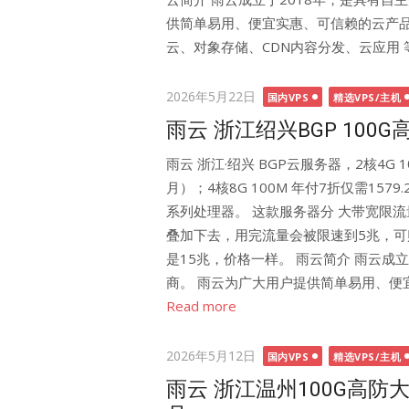
供简单易用、便宜实惠、可信赖的云产品
云、对象存储、CDN内容分发、云应用 
Posted
2026年5月22日
国内VPS
精选VPS/主机
on
雨云 浙江绍兴BGP 100G高
雨云 浙江·绍兴 BGP云服务器，2核4G 1
月）；4核8G 100M 年付7折仅需1579
系列处理器。 这款服务器分 大带宽限
叠加下去，用完流量会被限速到5兆，可
是15兆，价格一样。 雨云简介 雨云成
商。 雨云为广大用户提供简单易用、便宜
Read more
Posted
2026年5月12日
国内VPS
精选VPS/主机
on
雨云 浙江温州100G高防大带