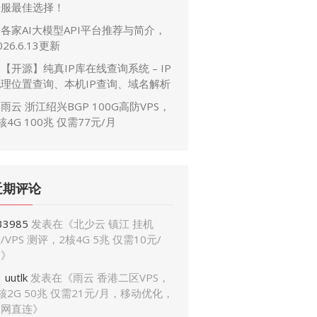
开服最佳选择！
各家AI大模型API平台推荐与简介，
026.6.13更新
【开源】纯真IP库在线查询系统 – IP
地理位置查询、本机IP查询、域名解析
雨云 浙江绍兴BGP 100G高防VPS，
核4G 100兆 仅需77元/月
近期评论
33985
发表在《
北少云 镇江 挂机
/VPS 测评，2核4G 5兆 仅需10元/
月
》
uutlk
发表在《
雨云 香港二区VPS，
核2G 50兆 仅需21元/月，移动优化，
三网直连
》