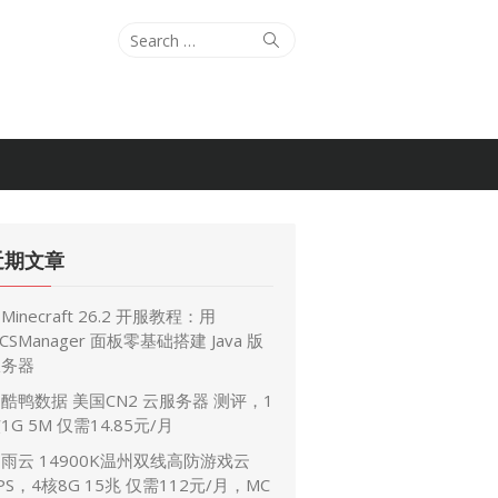
S
S
e
e
a
a
r
r
c
c
h
h
f
o
近期文章
r
:
Minecraft 26.2 开服教程：用
CSManager 面板零基础搭建 Java 版
服务器
酷鸭数据 美国CN2 云服务器 测评，1
1G 5M 仅需14.85元/月
雨云 14900K温州双线高防游戏云
PS，4核8G 15兆 仅需112元/月，MC