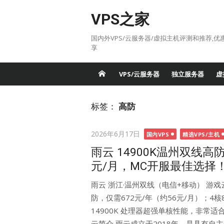
Skip
VPS之家
to
content
国内外VPS/云服务器/虚拟主机评测和推荐,优
享
VPS/云服务器
独立服务器
虚
标签：
高防
Posted
2026年6月17日
国内VPS
精选VPS/主机
on
雨云 14900K温州双线高防
元/月，MC开服最佳选择
雨云 浙江·温州双线（电信+移动） 游戏云VP
防，仅需672元/年（约56元/月）；4核8G 1
14900K 处理器超强单核性能，非常适合
云简介 雨云成立于2018年，是具有自