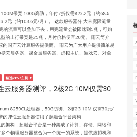
00M带宽 100G高防，年付7折仅需823.2元（约68.6
243.2元（约103.6元/月）。 这款服务器分 大带宽限流量
不完的流量可以叠加下去，用完流量会被限速到5兆，可购
型的上行带宽是25兆，月付价格便宜20元。 雨云简介
产权的国产云计算服务提供商。 雨云为广大用户提供简单易
包括云服务器、裸金属服务器、虚拟主机、游戏云、对象
精选VPS/主机
弹性云服务器测评，2核2G 10M仅需30
um 8259CL处理器，50G防御。2核2G 10M 仅需30元/
皓量云擎的弹性云服务器使用了超融合平台架构
厂类似的架构，超融合平台是一种集成了计算、存储、网络和
将多个物理服务器整合为一个统一的系统，提供虚拟机和