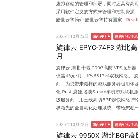
虚拟存储的管理和部署，同时还具有高
采用软件定义的方式来管理和控制资源，
皓量云擎简介 皓量云擎持有国家...
Read
Posted
2025年10月23日
国内VPS
精选VPS/主机
on
旋律云 EPYC-74F3 湖北
月
旋律云 湖北·十堰 200G高防 VPS服务器
仅需45元/月，IPv6&IPv4双栈网
商，为您带来最棒的游戏服务器租用体验!提供
化,Rust,腐蚀,各类Steam单机游戏联
级服务商，用三线高防BGP超快网络 志
界领先的全自动化处理系统，带给您独一.
Posted
2025年10月22日
国内VPS
精选VPS/主机
on
旋律云 9950X 湖北BGP高