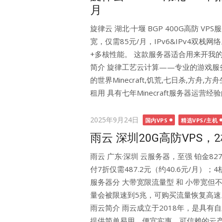
月
旋律云 湖北·十堰 BGP 400G高防 VPS
宽，仅需85元/月，IPv6&IPv4双栈网络
+多核性能。 这款服务器适合用来开我的
简介 旋律工艺云计算——专业的游戏服
的世界Minecraft,饥荒,七日杀,方舟,
租用 具有七年Minecraft服务器运营经验
Posted
2025年9月24日
国内VPS
精选VPS/主机
on
雨云 深圳20G高防VPS，2
雨云 广东·深圳 云服务器，至强 铂金827
付7折仅需487.2元（约40.6元/月）；4核
服务器分 大带宽限流量型 和 小带宽
量会被限速到5兆，可购买流量恢复高速
雨云简介 雨云成立于2018年，是具有
提供简单易用、便宜实惠、可信赖的云产