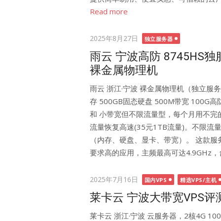
Read more
Posted
2025年8月27日
独立服务器
on
雨云 宁波高防 8745HS独服
裸金属物理机
雨云 浙江·宁波 裸金属物理机（独立服务器）
存 500GB固态硬盘 500M带宽 100
和 小带宽但不限流量型，每个月用不完
流量恢复高速(35元1TB流量)。不限
（内存、硬盘、显卡、带宽）。 这款服务
要求高的应用，主频最高可达4.9GHz，台
Posted
2025年7月16日
国内VPS
精选VPS/主机
on
莱卡云 宁波大带宽VPS评测，
莱卡云 浙江·宁波 云服务器，2核4G 10