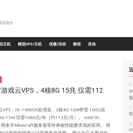
惠活动分
拟主机
精选VPS/主机
优惠/活动
教程
其他
游戏云VPS，4核8G 15兆 仅需112
M
！
S，I9–14900K处理器，2核4G 10M带宽 100G高
核
5M 仅需1680元/年（约112元/月）。 Intel I9-
用来开Minecraft服务器等对单核性能要求高的应用。 雨
V
主知识产权的国产云计算服务提供商。 雨云为广大用户提