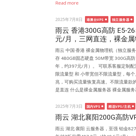
Read more
Posted
2025年7月8日
港澳台VPS
独立服务器
on
雨云 香港300G高防 E5-26
元/月，三网直连，裸金属
雨云 中国·香港 裸金属物理机（独立服务器）
存 480GB固态硬盘 50M带宽 300G高
年，约397元/月）。 可联系客服定制
限流量型 和 小带宽但不限流量型，每
兆，可购买流量恢复高速。不限流量款的
是直连 什么是裸金属服务器 ‌‌裸金属服务器（Bar
Posted
2025年7月3日
国内VPS
精选VPS/主机
on
雨云 湖北襄阳200G高防VP
雨云 湖北·襄阳 云服务器，至强 铂金8272