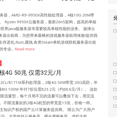
服务器，AMD-R9-9950X高性能处理器，4核10G 20M带
。 Ryzen 9950X云服务器，最新Zen5架构，超高的单核
世界Java版服务器等需要较高单核性能的业务。 旋律云
务器出租商，为您带来最棒的游戏服务器租用体验!提供我
方舟生存进化,Rust,腐蚀,各类Steam单机游戏联机服务器出租
的专业...
Read more
核4G 50兆 仅需32元/月
2CL/8171M系列处理器，2核4G 50M带宽 20G高防，年
8G 100M 年付7折仅需823.2元（约68.6元/月）。 这款
但不限流量型，每个月用不完的流量可以叠加下去，用完流
。不限流量款的2核4G机型的带宽是15兆，价格一样。
自主知识产权的国产云计算服务提供商。 雨云为广大用户
品。主营包括云服务器、裸金属服务器、虚拟主机、...