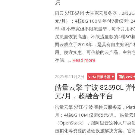
月
雨云 浙江·温州 大带宽云服务器，2核2G 1
元/月）；4核8G 100M 年付7折仅需1
型 和 小带宽但不限流量型，每个月用
买流量恢复高速。不限流量款的4核8G机
雨云成立于2018年，是具有自主知识
用、便宜实惠、可信赖的云产品。主营
存储、...
Read more
Posted
2025年11月2日
VPS/云服务器
国内VPS
on
皓量云擎 宁波 8259CL 
元/月，超融合平台
皓量云擎 浙江·宁波 弹性云服务器，Platin
月；4核8G 10M 仅需65元/月。 
（OpenStack），跟阿里云这种大
虚拟化等资源的基础设施解决方案。它