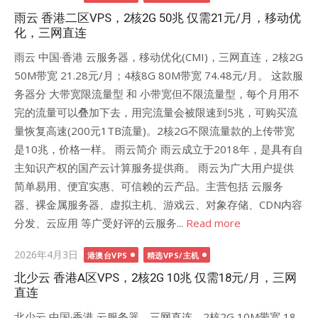
on
雨云 香港二区VPS，2核2G 50兆 仅需21元/月，移动优
化，三网直连
雨云 中国·香港 云服务器，移动优化(CMI)，三网直连，2核2G
50M带宽 21.28元/月；4核8G 80M带宽 74.48元/月。 这款服
务器分 大带宽限流量型 和 小带宽但不限流量型，每个月用不
完的流量可以叠加下去，用完流量会被限速到5兆，可购买流
量恢复高速(200元1TB流量)。2核2G不限流量款的上传带宽
是10兆，价格一样。 雨云简介 雨云成立于2018年，是具有自
主知识产权的国产云计算服务提供商。 雨云为广大用户提供
简单易用、便宜实惠、可信赖的云产品。主营包括 云服务
器、裸金属服务器、虚拟主机、游戏云、对象存储、CDN内容
分发、云应用 等广受好评的云服务...
Read more
Posted
2026年4月3日
港澳台VPS
精选VPS/主机
on
北少云 香港A区VPS，2核2G 10兆 仅需18元/月，三网
直连
北少云 中国·香港 云服务器，三网直连，2核2G 10M带宽 18