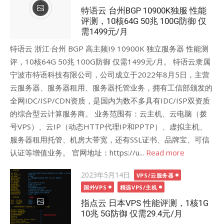
特语云 台州BGP 10900K独服 性能
评测，10核64G 50兆 100G防御 仅
需1499元/月
特语云 浙江·台州 BGP 高主频I9 10900K 独立服务器 性能测
评，10核64G 50兆 100G防御 仅需1499元/月。 特语云隶属
宁波市特语科技有限公司，公司成立于2022年8月5日，主营
云服务器、服务器租用、服务器托管业务，拥有工信部颁发的
全网IDC/ISP/CDN资质，是国内为数不多具有IDC/ISP双资质
的综合型云计算服务商。 业务范围有：云主机、云电脑（拨
号VPS）、云IP（动态HTTP代理IP和PPTP）、虚拟主机、
服务器租用托管、机房大带宽，还有SSL证书、品牌宝、可信
认证等增值业务。 官网地址：https://u...
Read more
Posted
2023年5月14日
VPS/云服务器
on
国外VPS
精选VPS/主机
指点云 日本VPS 性能评测，1核1G
10兆 5G防御 仅需29.4元/月