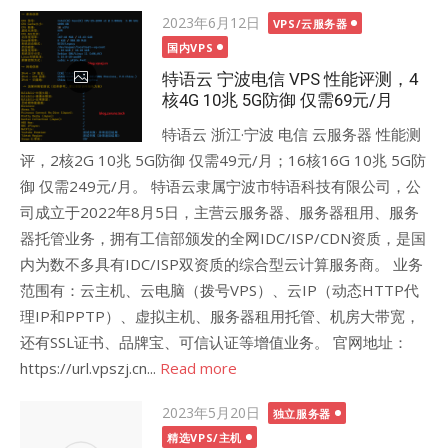
Posted
2023年6月12日
VPS/云服务器
on
国内VPS
特语云 宁波电信 VPS 性能评测，4
核4G 10兆 5G防御 仅需69元/月
特语云 浙江·宁波 电信 云服务器 性能测
评，2核2G 10兆 5G防御 仅需49元/月；16核16G 10兆 5G防
御 仅需249元/月。 特语云隶属宁波市特语科技有限公司，公
司成立于2022年8月5日，主营云服务器、服务器租用、服务
器托管业务，拥有工信部颁发的全网IDC/ISP/CDN资质，是国
内为数不多具有IDC/ISP双资质的综合型云计算服务商。 业务
范围有：云主机、云电脑（拨号VPS）、云IP（动态HTTP代
理IP和PPTP）、虚拟主机、服务器租用托管、机房大带宽，
还有SSL证书、品牌宝、可信认证等增值业务。 官网地址：
https://url.vpszj.cn...
Read more
Posted
2023年5月20日
独立服务器
on
精选VPS/主机