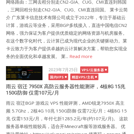
网络路由：三网去程分别走CN2-GIA、CUG、CMI直连到韩国
，三网回程分别走CN2-GIA、CUG、CMI直连回国。 莱卡云简
介 广东莱卡信息技术有限公司成立于2022年，专注于基础云
计算，游戏云等业务，采用BGP多线接入，直连中国电信CN2
网络，强力保证为客户提供优质稳定的网络资源与机房服务。
在这个数字化时代，云计算已成为现代企业的关键驱动力。莱
卡云致力于为客户提供卓越的云计算解决方案，帮助您实现业
务的全面优化和卓越发展。 莱...
Read more
Posted
2023年7月25日
VPS/云服务器
on
国内VPS
精选VPS/主机
雨云 宿迁 7950X 高防云服务器性能测评，4核8G 15兆
150G防御 仅需107元/月
雨云 宿迁BGP 游戏云 VPS 性能评测，AMD锐龙7950X 高主
频 5.7Ghz，2核4G 10兆 150G防御 仅需72元/月；4核8G 15
兆 仅需153元/月，年付七折1285.2元/年(约107元/月)。 这款
服务器单核性能较高，适合开Minecraft服等游戏服务器。 优