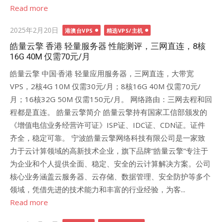
Read more
Posted
2025年2月20日
港澳台VPS
精选VPS/主机
on
皓量云擎 香港 轻量服务器 性能测评，三网直连，8核
16G 40M 仅需70元/月
皓量云擎 中国·香港 轻量应用服务器，三网直连，大带宽
VPS，2核4G 10M 仅需30元/月；8核16G 40M 仅需70元/
月；16核32G 50M 仅需150元/月。 网络路由：三网去程和回
程都是直连。 皓量云擎简介 皓量云擎持有国家工信部颁发的
《增值电信业务经营许可证》ISP证、IDC证、CDN证。证件
齐全，稳定可靠。 宁波皓量云擎网络科技有限公司是一家致
力于云计算领域的高新技术企业，旗下品牌“皓量云擎”专注于
为企业和个人提供全面、稳定、安全的云计算解决方案。公司
核心业务涵盖云服务器、云存储、数据管理、安全防护等多个
领域，凭借先进的技术能力和丰富的行业经验，为客...
Read more