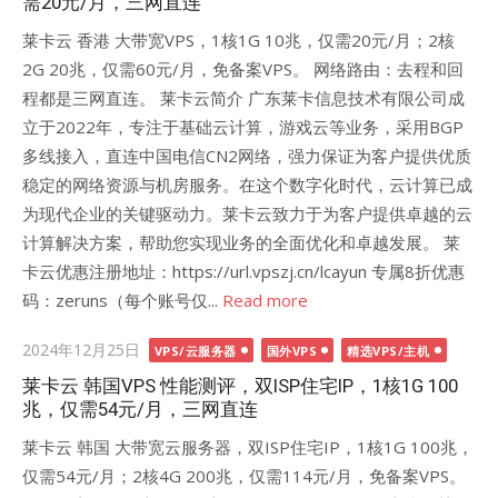
需20元/月，三网直连
莱卡云 香港 大带宽VPS，1核1G 10兆，仅需20元/月；2核
2G 20兆，仅需60元/月，免备案VPS。 网络路由：去程和回
程都是三网直连。 莱卡云简介 广东莱卡信息技术有限公司成
立于2022年，专注于基础云计算，游戏云等业务，采用BGP
多线接入，直连中国电信CN2网络，强力保证为客户提供优质
稳定的网络资源与机房服务。在这个数字化时代，云计算已成
为现代企业的关键驱动力。莱卡云致力于为客户提供卓越的云
计算解决方案，帮助您实现业务的全面优化和卓越发展。 莱
卡云优惠注册地址：https://url.vpszj.cn/lcayun 专属8折优惠
码：zeruns（每个账号仅...
Read more
Posted
2024年12月25日
VPS/云服务器
国外VPS
精选VPS/主机
on
莱卡云 韩国VPS 性能测评，双ISP住宅IP，1核1G 100
兆，仅需54元/月，三网直连
莱卡云 韩国 大带宽云服务器，双ISP住宅IP，1核1G 100兆，
仅需54元/月；2核4G 200兆，仅需114元/月，免备案VPS。