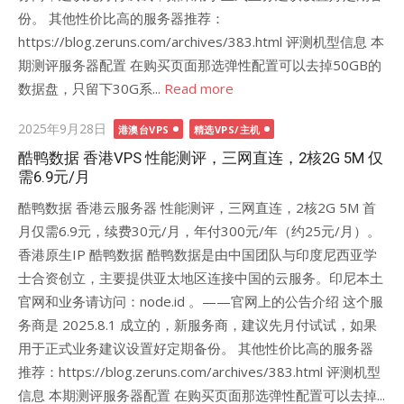
份。 其他性价比高的服务器推荐：
https://blog.zeruns.com/archives/383.html 评测机型信息 本
期测评服务器配置 在购买页面那选弹性配置可以去掉50GB的
数据盘，只留下30G系...
Read more
Posted
2025年9月28日
港澳台VPS
精选VPS/主机
on
酷鸭数据 香港VPS 性能测评，三网直连，2核2G 5M 仅
需6.9元/月
酷鸭数据 香港云服务器 性能测评，三网直连，2核2G 5M 首
月仅需6.9元，续费30元/月，年付300元/年（约25元/月）。
香港原生IP 酷鸭数据 酷鸭数据是由中国团队与印度尼西亚学
士合资创立，主要提供亚太地区连接中国的云服务。印尼本土
官网和业务请访问：node.id 。——官网上的公告介绍 这个服
务商是 2025.8.1 成立的，新服务商，建议先月付试试，如果
用于正式业务建议设置好定期备份。 其他性价比高的服务器
推荐：https://blog.zeruns.com/archives/383.html 评测机型
信息 本期测评服务器配置 在购买页面那选弹性配置可以去掉...