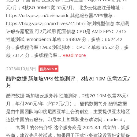
元/月；4核8G 50M带宽 55元/月。 北少云优惠注册地址：
https://url.vpszj.cn/beishaoidc 其他服务器/VPS推荐：
https://blog.vpszj.cn/archives/41.html 评测机型信息 本期测
评服务器配置 可2元试用 配置信息 CPU是 AMD EPYC 7B13
性能测试 lemonbench 单核：3380.9 分，多核：6624.42
分，多线程倍率 1.96x 测试脚本： CPU-Z 单核 355.2 分，多
核 731.4 分，多线程倍率 ...
Read more
Posted
2025年10月3日
国外VPS
on
酷鸭数据 新加坡VPS 性能测评，2核2G 10M 仅需22元/
月
酷鸭数据 新加坡云服务器 性能测评，2核2G 10M 仅需28元/
月，年付260元/年（约22元/月）。 酷鸭数据简介 酷鸭数据
是由中国团队与印度尼西亚学士合资创立，主要提供亚太地区
连接中国的云服务。印尼本土官网和业务请访问：node.id 。
——官网上的公告介绍 这个服务商是 2025.8.1 成立的，新服
务商，建议先月付试试，如果用于正式业务建议设置好定期备