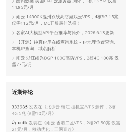
酷鸭数据 美国CN2 云服务器 测评，1核1G 5M 仅需
14.85元/月
雨云 14900K温州双线高防游戏云VPS，4核8G 15兆
仅需112元/月，MC开服最佳选择！
各家AI大模型API平台推荐与简介，2026.6.13更新
【开源】纯真IP库在线查询系统 – IP地理位置查询、
本机IP查询、域名解析
雨云 浙江绍兴BGP 100G高防VPS，2核4G 100兆 仅
需77元/月
近期评论
333985
发表在《
北少云 镇江 挂机宝/VPS 测评，2核
4G 5兆 仅需10元/月
》
uutlk
发表在《
雨云 香港二区VPS，2核2G 50兆 仅需
21元/月，移动优化，三网直连
》