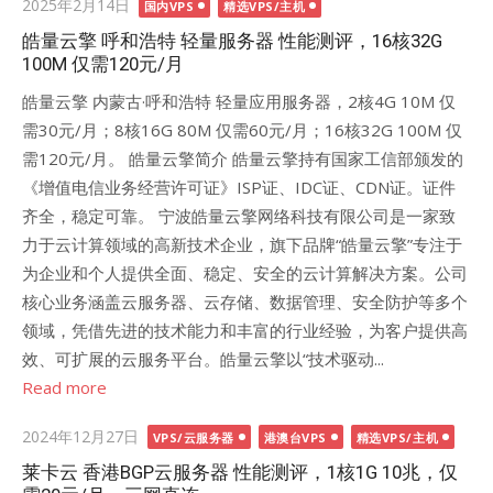
Posted
2025年2月14日
国内VPS
精选VPS/主机
on
皓量云擎 呼和浩特 轻量服务器 性能测评，16核32G
100M 仅需120元/月
皓量云擎 内蒙古·呼和浩特 轻量应用服务器，2核4G 10M 仅
需30元/月；8核16G 80M 仅需60元/月；16核32G 100M 仅
需120元/月。 皓量云擎简介 皓量云擎持有国家工信部颁发的
《增值电信业务经营许可证》ISP证、IDC证、CDN证。证件
齐全，稳定可靠。 宁波皓量云擎网络科技有限公司是一家致
力于云计算领域的高新技术企业，旗下品牌“皓量云擎”专注于
为企业和个人提供全面、稳定、安全的云计算解决方案。公司
核心业务涵盖云服务器、云存储、数据管理、安全防护等多个
领域，凭借先进的技术能力和丰富的行业经验，为客户提供高
效、可扩展的云服务平台。皓量云擎以“技术驱动...
Read more
Posted
2024年12月27日
VPS/云服务器
港澳台VPS
精选VPS/主机
on
莱卡云 香港BGP云服务器 性能测评，1核1G 10兆，仅