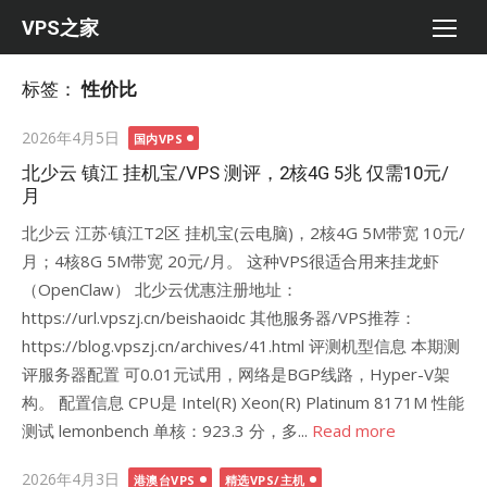
Skip
VPS之家
to
content
标签：
性价比
Posted
2026年4月5日
国内VPS
on
北少云 镇江 挂机宝/VPS 测评，2核4G 5兆 仅需10元/
月
北少云 江苏·镇江T2区 挂机宝(云电脑)，2核4G 5M带宽 10元/
月；4核8G 5M带宽 20元/月。 这种VPS很适合用来挂龙虾
（OpenClaw） 北少云优惠注册地址：
https://url.vpszj.cn/beishaoidc 其他服务器/VPS推荐：
https://blog.vpszj.cn/archives/41.html 评测机型信息 本期测
评服务器配置 可0.01元试用，网络是BGP线路，Hyper-V架
构。 配置信息 CPU是 Intel(R) Xeon(R) Platinum 8171M 性能
测试 lemonbench 单核：923.3 分，多...
Read more
Posted
2026年4月3日
港澳台VPS
精选VPS/主机