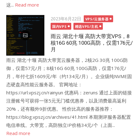
这...
Read more
Posted
2023年6月22日
VPS/云服务器
on
国内VPS
精选VPS/主机
雨云 湖北十堰 高防大带宽VPS，8
核16G 60兆 100G高防，仅需176元/
月
雨云 湖北·十堰 高防大带宽云服务器，2核2G 30兆 100G防
御，仅需57元/月；8核16G 60兆 100G高防，仅需176元/
月，年付七折1609元/年（约134元/月）。企业级纯NVME固
态硬盘高性能云服务器。 官网地址：
https://url.vpszj.cn/rainyun 优惠码：zeruns 通过上面的链接
注册账号可获得一张5元无门槛优惠券，以及消费最高返利
20%，还有额外9折优惠。 性价比高的服务器推荐：
https://blog.vpszj.cn/archives/41.html 本期测评服务器配置
电信单线。大带宽，高防独立IP价格34元/个（上面...
Read more