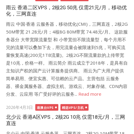
on
雨云 香港二区VPS，2核2G 50兆 仅需21元/月，移动优
化，三网直连
雨云 中国·香港 云服务器，移动优化(CMI)，三网直连，2核2G
50M带宽 21.28元/月；4核8G 80M带宽 74.48元/月。 这款服
务器分 大带宽限流量型 和 小带宽但不限流量型，每个月用不
完的流量可以叠加下去，用完流量会被限速到5兆，可购买流
量恢复高速(200元1TB流量)。2核2G不限流量款的上传带宽
是10兆，价格一样。 雨云简介 雨云成立于2018年，是具有自
主知识产权的国产云计算服务提供商。 雨云为广大用户提供
简单易用、便宜实惠、可信赖的云产品。主营包括 云服务
器、裸金属服务器、虚拟主机、游戏云、对象存储、CDN内容
分发、云应用 等广受好评的云服务...
Read more
Posted
2026年4月3日
港澳台VPS
精选VPS/主机
on
北少云 香港A区VPS，2核2G 10兆 仅需18元/月，三网
直连
北少云 中国·香港 云服务器，三网直连，2核2G 10M带宽 18