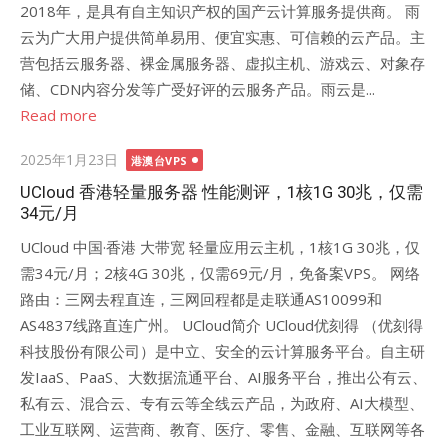
2018年，是具有自主知识产权的国产云计算服务提供商。 雨
云为广大用户提供简单易用、便宜实惠、可信赖的云产品。主
营包括云服务器、裸金属服务器、虚拟主机、游戏云、对象存
储、CDN内容分发等广受好评的云服务产品。雨云是...
Read more
Posted
2025年1月23日
港澳台VPS
on
UCloud 香港轻量服务器 性能测评，1核1G 30兆，仅需
34元/月
UCloud 中国·香港 大带宽 轻量应用云主机，1核1G 30兆，仅
需34元/月；2核4G 30兆，仅需69元/月，免备案VPS。 网络
路由：三网去程直连，三网回程都是走联通AS10099和
AS4837线路直连广州。 UCloud简介 UCloud优刻得 （优刻得
科技股份有限公司）是中立、安全的云计算服务平台。自主研
发IaaS、PaaS、大数据流通平台、AI服务平台，推出公有云、
私有云、混合云、专有云等全线云产品，为政府、AI大模型、
工业互联网、运营商、教育、医疗、零售、金融、互联网等各