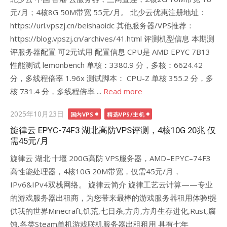
元/月；4核8G 50M带宽 55元/月。 北少云优惠注册地址：
https://url.vpszj.cn/beishaoidc 其他服务器/VPS推荐：
https://blog.vpszj.cn/archives/41.html 评测机型信息 本期测
评服务器配置 可2元试用 配置信息 CPU是 AMD EPYC 7B13
性能测试 lemonbench 单核：3380.9 分，多核：6624.42
分，多线程倍率 1.96x 测试脚本： CPU-Z 单核 355.2 分，多
核 731.4 分，多线程倍率 ...
Read more
Posted
2025年10月23日
国内VPS
精选VPS/主机
on
旋律云 EPYC-74F3 湖北高防VPS评测，4核10G 20兆 仅
需45元/月
旋律云 湖北·十堰 200G高防 VPS服务器，AMD–EPYC–74F3
高性能处理器，4核10G 20M带宽，仅需45元/月，
IPv6&IPv4双栈网络。 旋律云简介 旋律工艺云计算——专业
的游戏服务器出租商，为您带来最棒的游戏服务器租用体验!提
供我的世界Minecraft,饥荒,七日杀,方舟,方舟生存进化,Rust,腐
蚀,各类Steam单机游戏联机服务器出租租用 具有七年