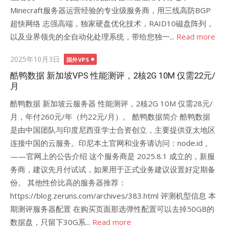
Minecraft服务器运营经验的专业级服务商，用三线高防BGP
超快网络 志强高端，独家硬盘优化技术，RAID10磁盘阵列，
以及业界领先的全自动化处理系统，带给您独一...
Read more
Posted
2025年10月3日
国外VPS
on
酷鸭数据 新加坡VPS 性能测评，2核2G 10M 仅需22元/
月
酷鸭数据 新加坡云服务器 性能测评，2核2G 10M 仅需28元/
月，年付260元/年（约22元/月）。 酷鸭数据简介 酷鸭数据
是由中国团队与印度尼西亚学士合资创立，主要提供亚太地区
连接中国的云服务。印尼本土官网和业务请访问：node.id 。
——官网上的公告介绍 这个服务商是 2025.8.1 成立的，新服
务商，建议先月付试试，如果用于正式业务建议设置好定期备
份。 其他性价比高的服务器推荐：
https://blog.zeruns.com/archives/383.html 评测机型信息 本
期测评服务器配置 在购买页面那选弹性配置可以去掉50GB的
数据盘，只留下30G系...
Read more