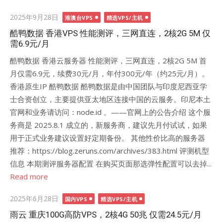
Posted
2025年9月28日
港澳台VPS
精选VPS/主机
on
酷鸭数据 香港VPS 性能测评，三网直连，2核2G 5M 仅
需6.9元/月
酷鸭数据 香港云服务器 性能测评，三网直连，2核2G 5M 首
月仅需6.9元，续费30元/月，年付300元/年（约25元/月）。
香港原生IP 酷鸭数据 酷鸭数据是由中国团队与印度尼西亚学
士合资创立，主要提供亚太地区连接中国的云服务。印尼本土
官网和业务请访问：node.id 。——官网上的公告介绍 这个服
务商是 2025.8.1 成立的，新服务商，建议先月付试试，如果
用于正式业务建议设置好定期备份。 其他性价比高的服务器
推荐：https://blog.zeruns.com/archives/383.html 评测机型
信息 本期测评服务器配置 在购买页面那选弹性配置可以去掉...
Read more
Posted
2025年6月28日
国内VPS
精选VPS/主机
on
雨云 重庆100G高防VPS，2核4G 50兆 仅需24.5元/月