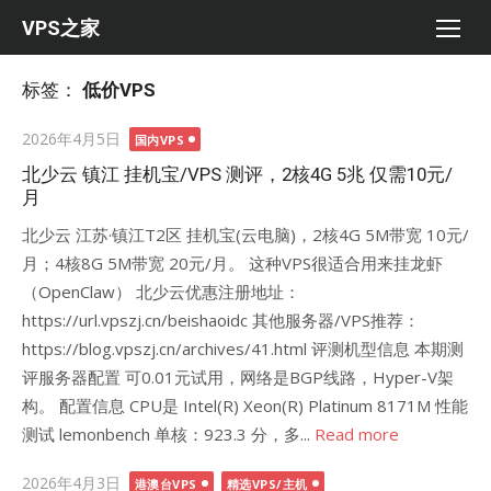
Skip
VPS之家
to
content
标签：
低价VPS
Posted
2026年4月5日
国内VPS
on
北少云 镇江 挂机宝/VPS 测评，2核4G 5兆 仅需10元/
月
北少云 江苏·镇江T2区 挂机宝(云电脑)，2核4G 5M带宽 10元/
月；4核8G 5M带宽 20元/月。 这种VPS很适合用来挂龙虾
（OpenClaw） 北少云优惠注册地址：
https://url.vpszj.cn/beishaoidc 其他服务器/VPS推荐：
https://blog.vpszj.cn/archives/41.html 评测机型信息 本期测
评服务器配置 可0.01元试用，网络是BGP线路，Hyper-V架
构。 配置信息 CPU是 Intel(R) Xeon(R) Platinum 8171M 性能
测试 lemonbench 单核：923.3 分，多...
Read more
Posted
2026年4月3日
港澳台VPS
精选VPS/主机