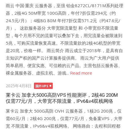
雨云 中国·重庆 云服务器，至强 铂金8272CL/8171M系列处理
器，2核4G 50M带宽 100G高防，年付7折仅需294元（约
24.5元/月）；4核8G 80M 年付7折仅需571.2元（约47.6元/
月）。 这款服务器分 大带宽限流量型 和 小带宽但不限流量
型，每个月用不完的流量可以叠加下去，用完流量会被限速到
5兆，可购买流量恢复高速。不限流量款的2核4G机型的带宽
是20兆，价格一样。 雨云简介 雨云成立于2018年，是具有自
主知识产权的国产云计算服务提供商。 雨云为广大用户提供
简单易用、便宜实惠、可信赖的云产品。主营包括云服务器、
裸金属服务器、虚拟主机、游戏...
Read more
Posted
2025年4月8日
国外VPS
on
莱卡云 加拿大500G高防VPS 性能测评，2核4G 200M
仅需77元/月，大带宽不限流量，IPv6&v4双栈网络
莱卡云 加拿大 500G高防 OVH 云服务器，1核2G 200兆，仅
需60元/月；2核4G 200兆，仅需77元/月，免备案VPS，大带
宽 不限流量，IPv6&v4双栈网络。 网络路由：去程和回程都