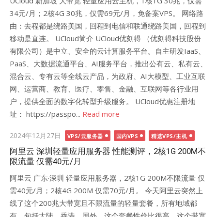
UCloud 新加坡 大带宽 轻量应用云主机，1核1G 30兆，仅需
34元/月；2核4G 30兆，仅需69元/月，免备案VPS。 网络路
由：去程都是绕路美国，回程到电信和联通绕路美国，回程到
移动是直连。 UCloud简介 UCloud优刻得 （优刻得科技股份
有限公司）是中立、安全的云计算服务平台。自主研发IaaS、
PaaS、大数据流通平台、AI服务平台，推出公有云、私有云、
混合云、专有云等全线云产品，为政府、AI大模型、工业互联
网、运营商、教育、医疗、零售、金融、互联网等各行业用
户，提供全面的数字化转型升级服务。 UCloud优惠注册地
址： https://passpo...
Read more
Posted
2024年12月27日
VPS/云服务器
国内VPS
精选VPS/主机
on
阿里云 深圳轻量应用服务器 性能测评，2核1G 200M不
限流量 仅需40元/月
阿里云 广东·深圳 轻量应用服务器，2核1G 200M不限流量 仅
需40元/月；2核4G 200M 仅需70元/月。 今天阿里云突然上
线了这个200兆大带宽且不限流量的轻量套餐，所有地域都
有，包括大陆、香港、国外，这个套餐性价比很高。这个带宽