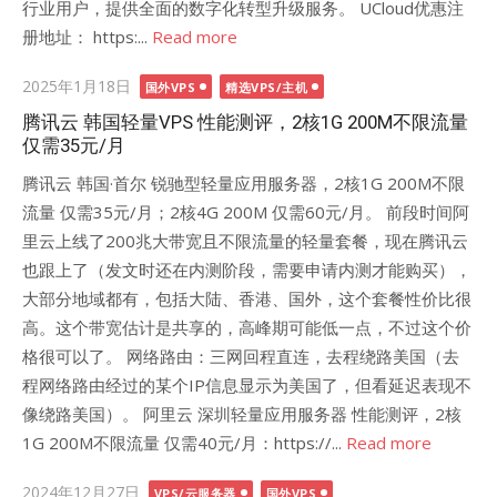
行业用户，提供全面的数字化转型升级服务。 UCloud优惠注
册地址： https:...
Read more
Posted
2025年1月18日
国外VPS
精选VPS/主机
on
腾讯云 韩国轻量VPS 性能测评，2核1G 200M不限流量
仅需35元/月
腾讯云 韩国·首尔 锐驰型轻量应用服务器，2核1G 200M不限
流量 仅需35元/月；2核4G 200M 仅需60元/月。 前段时间阿
里云上线了200兆大带宽且不限流量的轻量套餐，现在腾讯云
也跟上了（发文时还在内测阶段，需要申请内测才能购买），
大部分地域都有，包括大陆、香港、国外，这个套餐性价比很
高。这个带宽估计是共享的，高峰期可能低一点，不过这个价
格很可以了。 网络路由：三网回程直连，去程绕路美国（去
程网络路由经过的某个IP信息显示为美国了，但看延迟表现不
像绕路美国）。 阿里云 深圳轻量应用服务器 性能测评，2核
1G 200M不限流量 仅需40元/月：https://...
Read more
Posted
2024年12月27日
VPS/云服务器
国外VPS