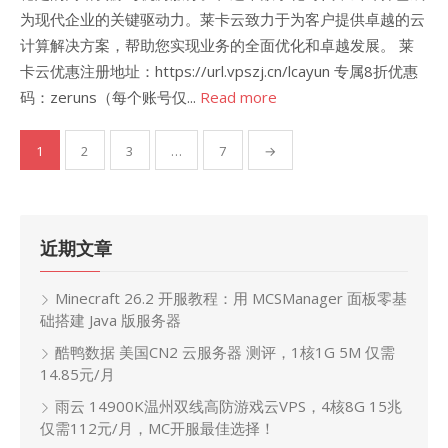
为现代企业的关键驱动力。莱卡云致力于为客户提供卓越的云
计算解决方案，帮助您实现业务的全面优化和卓越发展。 莱
卡云优惠注册地址：https://url.vpszj.cn/lcayun 专属8折优惠
码：zeruns（每个账号仅...
Read more
文
1
2
3
…
7
→
章
分
页
近期文章
Minecraft 26.2 开服教程：用 MCSManager 面板零基
础搭建 Java 版服务器
酷鸭数据 美国CN2 云服务器 测评，1核1G 5M 仅需
14.85元/月
雨云 14900K温州双线高防游戏云VPS，4核8G 15兆
仅需112元/月，MC开服最佳选择！