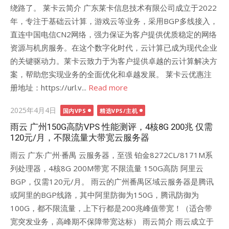
绕路了。 莱卡云简介 广东莱卡信息技术有限公司成立于2022
年，专注于基础云计算，游戏云等业务，采用BGP多线接入，
直连中国电信CN2网络，强力保证为客户提供优质稳定的网络
资源与机房服务。在这个数字化时代，云计算已成为现代企业
的关键驱动力。莱卡云致力于为客户提供卓越的云计算解决方
案，帮助您实现业务的全面优化和卓越发展。 莱卡云优惠注
册地址：https://url.v...
Read more
Posted
2025年4月4日
国内VPS
精选VPS/主机
on
雨云 广州150G高防VPS 性能测评，4核8G 200兆 仅需
120元/月，不限流量大带宽云服务器
雨云 广东·广州·番禺 云服务器，至强 铂金8272CL/8171M系
列处理器，4核8G 200M带宽 不限流量 150G高防 阿里云
BGP，仅需120元/月。 雨云的广州番禺区域云服务器是腾讯
或阿里的BGP线路，其中阿里防御为150G，腾讯防御为
100G，都不限流量，上下行都是200兆峰值带宽！（适合带
宽突发业务，高峰期不保障带宽达标） 雨云简介 雨云成立于